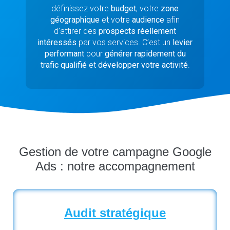
définissez votre
budget
, votre
zone
géographique
et votre
audience
afin
d’attirer des
prospects réellement
intéressés
par vos services. C’est un
levier
performant
pour
générer rapidement du
trafic qualifié
et
développer votre activité
.
Gestion de votre campagne Google
Ads : notre accompagnement
Audit stratégique